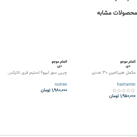
محصولات مشابه
اتمام موجو
اتمام موجو
دی
دی
مکمل هیرتامین 30 عددی
چربی سوز لیپو6 استیم فری ناترکس
Nutrex LIPO6 Black Stim Free
(HAIRtamin)
nutrex
hairtamin
1,980,000
تومان
1,950,000
تومان
انتخاب گزینه ها
انتخاب گزینه ها