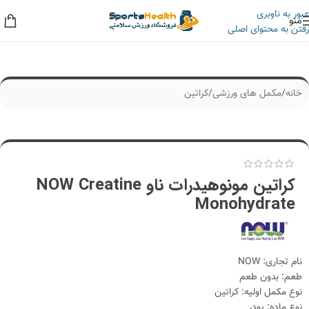
عبور به ناوبری
منو
رفتن به محتوای اصلی
به حراجی ما سر بزنید، کلی تخفیف داریم!
خانه
/
مکمل های ورزشی
/
کراتین
کراتین مونوهیدرات ناو NOW Creatine
Monohydrate
نام تجاری: NOW
طعم: بدون طعم
نوع مکمل اولیه: کراتین
نوع ماده: پودر