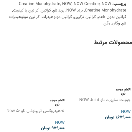
برچسب:
NOW
,
NOW Creatine
,
NOW
,
Creatine Monohydrate
Creatine Monohydrate
,
برند NOW
,
برند ناو
,
کراتین
,
کراتین با کیفیت
,
کراتین بدون طعم
,
کراتین ترکیبی
,
کراتین مونوهیدرات
,
کراتین مونوهیدرات
ناو
,
وگان
,
وگن
محصولات مرتبط
اتمام موجو
دی
جوینت ساپورت ناو NOW Joint
اتمام موجو
دی
Support – 90 عددی
5-هیدروکسی تریپتوفان ناو Now 5-
NOW
HTP – 30 عددی
1,679,000
تومان
NOW
اطلاعات بیشتر
979,000
تومان