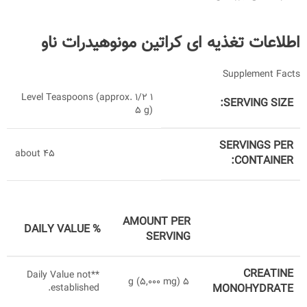
اطلاعات تغذیه ای کراتین مونوهیدرات ناو
Supplement Facts
1 1/2 Level Teaspoons (approx.
SERVING SIZE:
5 g)
SERVINGS PER
about 45
CONTAINER:
AMOUNT PER
% DAILY VALUE
DESCRIPTION
SERVING
CREATINE
Daily Value not
**
5 g (5,000 mg)
established.
MONOHYDRATE