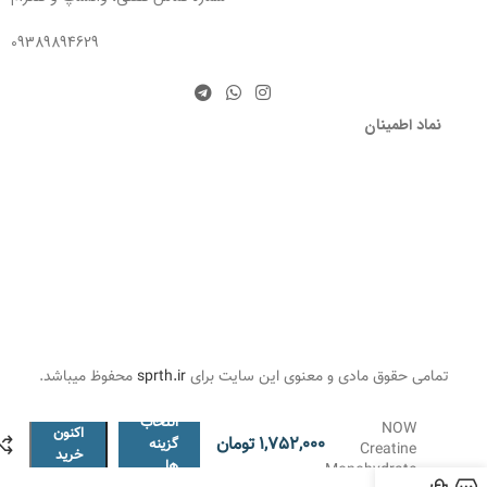
09389894629
نماد اطمینان
تمامی حقوق مادی و معنوی این سایت برای
sprth.ir
محفوظ میباشد.
کراتین
مونوهیدرات ناو
هم
انتخاب
NOW
اکنون
1,752,000
تومان
گزینه
Creatine
خرید
ها
Monohydrate
کنید