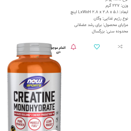
وزن: 227 گرم
ابعاد: LxWxH 2.8 x 2.8 x 5.1 اینچ
نوع رژیم غذایی: وگان
مزایای محصول: برای رشد عضلانی
محدوده سنی: بزرگسال
اتمام موجو
دی