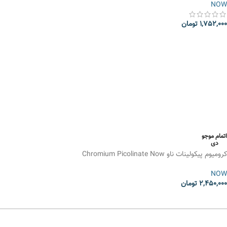
NOW
1,752,000
تومان
انتخاب گزینه ها
اتمام موجو
دی
کرومیوم پیکولینات ناو Chromium Picolinate Now
NOW
2,450,000
تومان
انتخاب گزینه ها