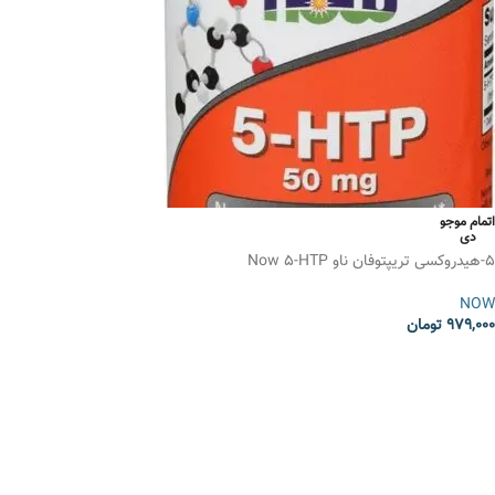
اتمام موجو
دی
5-هیدروکسی تریپتوفان ناو Now 5-HTP
NOW
979,000
تومان
انتخاب گزینه ها