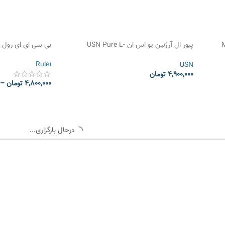
Mu
پیور ال آرژنین یو اس ان USN Pure L-
بی سی ای ای رول وان ne R1 BCAA
Arginine
Rule1
USN
4,900,000
تومان
4,800,000
تومان
–
انتخاب گزینه ها
انتخاب گزینه ها
درحال بارگزاری...