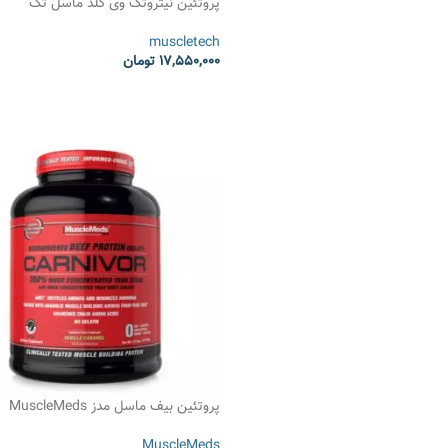
پروتئین نیتروتک وی گلد ماسل تک
muscletech
17,550,000
تومان
انتخاب گزینه ها
پروتئین بیف ماسل مدز MuscleMeds
Carnivor Beef Protein
MuscleMeds