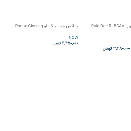
Rule O
پاناکس جینسینگ ناو Panax Ginseng
Extract NOW
NOW
4,450,000
تومان
3,280,000
تومان
انتخاب گزینه ها