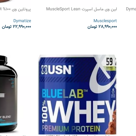
Dymatize ISO 1
لین وی ماسل اسپرت MuscleSport Lean
100% Whey Protein
Whey
Dymatize
Musclesport
28,990,000
تومان
22,990,000
تومان
انتخاب گزینه ها
انتخاب گزینه ها