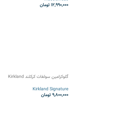
12,990,000
تومان
انتخاب گزینه ها
گلوکزامین سولفات کرکلند Kirkland
Glucosamine Sulfate
Kirkland Signature
9,800,000
تومان
انتخاب گزینه ها