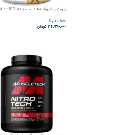
پروتئین ایزوله 100 دایماتیز 00
Protein
Dymatize
34,990,000
تومان
انتخاب گزینه ها