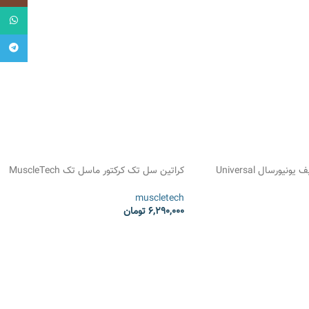
واتساپ
تلگرام
قرص 100% آمینو بیف یونیورسال Universal
کراتین سل تک کرکتور ماسل تک MuscleTech
Cell-Tech Creatine Creactor
muscletech
6,290,000
تومان
انتخاب گزینه ها