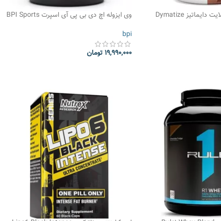
پروتئین وی 100% الایت دایماتیز Dymatize
وی ایزوله اچ دی بی پی آی اسپرت BPI Sports
ISO HD 100% Protein Isolate
Elite 
bpi
19,990,000
تومان
انتخاب گزینه ها