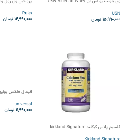
وی بلولب یو اس ان USN BlueLab Whey
پروتئین وی رول وان e1 Whey Blend
Protein
Rule1
USN
14,990,000
تومان
15,990,000
تومان
انتخاب گزینه ها
انتخاب گزینه ها
ANIMAL FLEX
universal
11,990,000
تومان
انتخاب گزینه ها
کلسیم پلاس کرکلند kirkland Signature
Calcium Plus
Kirkland Signature