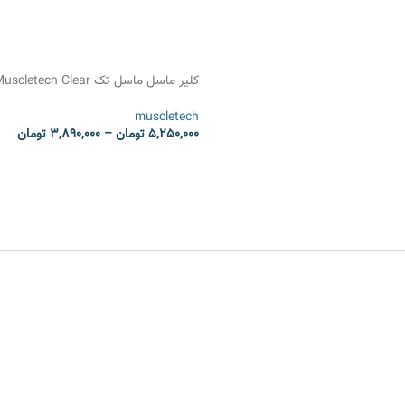
کلیر ماسل ماسل تک scletech Clear
Muscle
muscletech
5,250,000
تومان
–
3,890,000
تومان
انتخاب گزینه ها