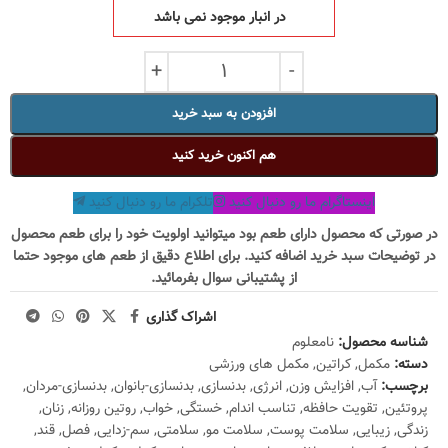
در انبار موجود نمی باشد
افزودن به سبد خرید
هم اکنون خرید کنید
اینستاگرام ما رو دنبال کنید
تلکرام ما رو دنبال کنید
در صورتی که محصول دارای طعم بود میتوانید اولویت خود را برای طعم محصول
در توضیحات سبد خرید اضافه کنید. برای اطلاع دقیق از طعم های موجود حتما
از پشتیبانی سوال بفرمائید.
اشراک گذاری
شناسه محصول:
نامعلوم
دسته:
مکمل
,
کراتین
,
مکمل های ورزشی
برچسب:
آب
,
افزایش وزن
,
انرژی
,
بدنسازی
,
بدنسازی-بانوان
,
بدنسازی-مردان
,
پروتئین
,
تقویت حافظه
,
تناسب اندام
,
خستگی
,
خواب
,
روتین روزانه
,
زنان
,
زندگی
,
زیبایی
,
سلامت پوست
,
سلامت مو
,
سلامتی
,
سم-زدایی
,
فصل
,
قند
,