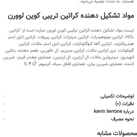
هستند، به شدت توصیه می‌شود.
مواد تشکیل دهنده کراتین تریبی کوین لوورن
لیست مواد تشکیل دهنده کراتین ترکیبی کوین لورون عبارت است از: کراتین
HCL، کراتین مونوهیدرات، کراتین سیترات، کراتین پیروات، کراتین اتیل استر
هیدروکلراید، کراتین آلفا کتوگلوتارات، کراتین اتیل استر مالات، کراتین
گلوکونات، تری کراتین مالات، کراتین منیزیم، ال تائورین، طعم دهنده، بتائین
انهیدروز، سیترولین مالات، ال آرژنین، ال ارنیتین، عصاره‌ی چغندر قرمز، شیرین
کننده، عصاره‌ی شیرین بیان، عصاره‌ی فلفل سیاه، کرمیوم. 📋💊💪
توضیحات تکمیلی
نظرات (0)
درباره kevin levrone
نحوه مصرف
محصولات مشابه