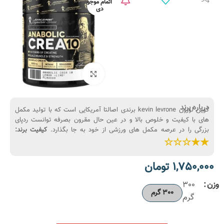
اتمام موجو
دی
بزرگنمایی تصویر
درباره برند
کوین لورون kevin levrone برندی اصالتا آمریکایی است که با تولید مکمل
های با کیفیت و خلوص بالا و در عین حال مقرون بصرفه توانست ردپای
بزرگی را در عرصه مکمل های ورزشی از خود به جا بگذارد.
کیفیت برند:
★★☆☆☆
1,750,000
تومان
وزن
300
300 گرم
گرم