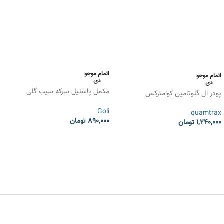
اتمام موجو
اتمام موجو
دی
دی
مکمل پاستیل سرکه سیب گلی
پودر ال گلوتامین کوامترکس
نوتریشن Goli Apple Cider Vinegar
Goli
quamtrax
890,000
تومان
1,240,000
تومان
انتخاب گزینه ها
انتخاب گزینه ها