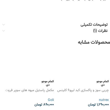
توضیحات تکمیلی
نظرات (1)
محصولات مشابه
اتمام موجو
اتمام موجو
دی
دی
چربی سوز و پاکسازی کبد لیپو6 کلینس
مکمل پاستیل میوه های سوپر فروت
دیتاکس LIPO-6 CLEANSE &
گلی نوتریشن Goli Superfruits
DETOX
Goli
nutrex
1,290,000
تومان
890,000
تومان