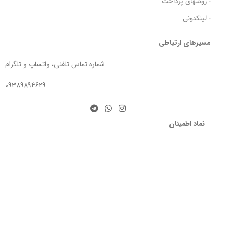
- روشهای پرداخت
- لینکدونی
مسیرهای ارتباطی
شماره تماس تلفنی، واتساپ و تلگرام
09389894629
نماد اطمینان