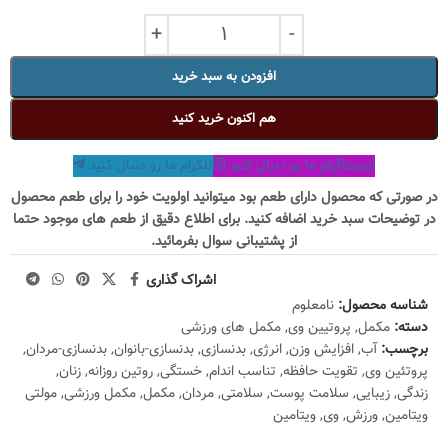
افزودن به سبد خرید
هم اکنون خرید کنید
اینستاگرام ما رو دنبال کنید
تلکرام ما رو دنبال کنید
در صورتی که محصول دارای طعم بود میتوانید اولویت خود را برای طعم محصول
در توضیحات سبد خرید اضافه کنید. برای اطلاع دقیق از طعم های موجود حتما
از پشتیبانی سوال بفرمائید.
اشراک گذاری
شناسه محصول:
نامعلوم
دسته:
مکمل
,
پروتیین وی
,
مکمل های ورزشی
برچسب:
آب
,
افزایش وزن
,
انرژی
,
بدنسازی
,
بدنسازی-بانوان
,
بدنسازی-مردان
,
پروتئین وی
,
تقویت حافظه
,
تناسب اندام
,
خستگی
,
روتین روزانه
,
زنان
,
زندگی
,
زیبایی
,
سلامت پوست
,
سلامتی
,
مردان
,
مکمل
,
مکمل ورزشی
,
مولتی
ویتامین
,
ورزش
,
وی
,
ویتامین