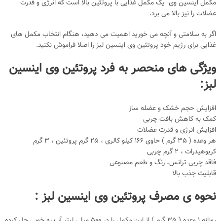
مکمل اینسین وی یک مکمل غذایی با پروتئین بالا است که انرژی و قدرت
عضلات را نیز بالا می برد.
اگر به سلامتی و آنچه می خورید اهمیت می دهید، هنگام انتخاب مکمل های
غذایی برای رژیم خود پروتئین وی اینسین لبز را اصلا فراموش نکنید.
ویژگی های منحصر به فرد پروتئین وی اینسین
لبز:
افزایش حجم خشک و عضله ساز
کمک به کاهش بافت چربی
افزایش انرژی و قدرت عضلات
هر وعده ( 35 گرم ) حاوی 166 کیلو کالری ، 25 گرم پروتئین ، 3 گرم
کربوهیدرات ، 2 گرم چربی
فاقد چربی ترانس، رنگ و طعم مصنوعی
قابلیت جذب بالا
نحوه ی مصرف پروتئین وی اینسین لبز :
روزانه 1 وعده ( 35 گرم ) از این مکمل را در 500 میلی لیتر آب به خوبی حل کرده