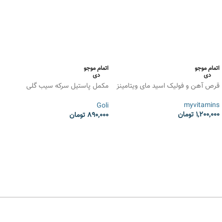
اتمام موجو
اتمام موجو
دی
دی
قرص آهن و فولیک اسید مای ویتامینز
مکمل پاستیل سرکه سیب گلی
نوتریشن Goli Apple Cider Vinegar
myvitamins
Goli
1,200,000
تومان
890,000
تومان
انتخاب گزینه ها
انتخاب گزینه ها