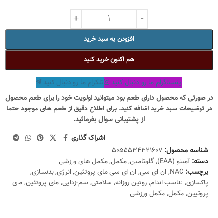
افزودن به سبد خرید
هم اکنون خرید کنید
اینستاگرام ما رو دنبال کنید
تلکرام ما رو دنبال کنید
در صورتی که محصول دارای طعم بود میتوانید اولویت خود را برای طعم محصول
در توضیحات سبد خرید اضافه کنید. برای اطلاع دقیق از طعم های موجود حتما
از پشتیبانی سوال بفرمائید.
اشراک گذاری
شناسه محصول:
5055534321607
دسته:
آمینو (EAA)
,
گلوتامین
,
مکمل
,
مکمل های ورزشی
برچسب:
NAC
,
ان ای سی
,
ان ای سی مای پروتئین
,
انرژی
,
بدنسازی
,
پاکسازی
,
تناسب اندام
,
روتین روزانه
,
سلامتی
,
سم-زدایی
,
مای پروتئین
,
مای
پروتیین
,
مکمل
,
مکمل ورزشی