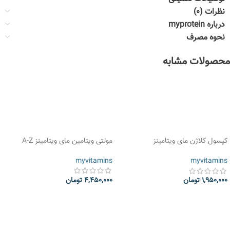
نظرات (0)
درباره myprotein
نحوه مصرف
محصولات مشابه
کپسول کلاژن مای ویتامینز
مولتی ویتامین مای ویتامینز A-Z
Myvitamins Collagen Capsules
myvitamins
myvitamins
4,450,000
تومان
1,950,000
تومان
انتخاب گزینه ها
انتخاب گزینه ها