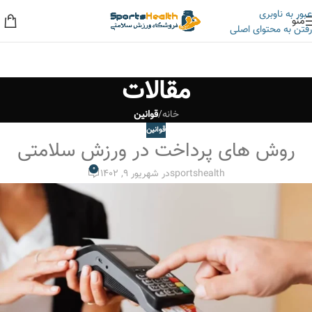
عبور به ناوبری
منو
رفتن به محتوای اصلی
به حراجی ما سر بزنید، کلی تخفیف داریم!
مقالات
خانه
/
قوانین
قوانین
روش های پرداخت در ورزش سلامتی
0
sportshealth
در شهریور 9, 1402