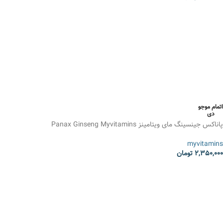
انتخاب گزینه ها
اتمام موجو
دی
پاناکس جینسینگ مای ویتامینز Panax Ginseng Myvitamins
myvitamins
2,350,000
تومان
انتخاب گزینه ها