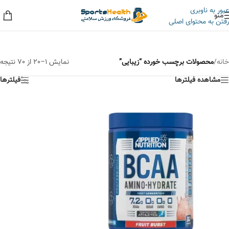
عبور به ناوبری
منو
رفتن به محتوای اصلی
به حراجی ما سر بزنید، کلی تخفیف داریم!
خانه
/
محصولات برچسب خورده “زیبایی”
نمایش 1–20 از 70 نتیجه
مشاهده فیلترها
فیلترها