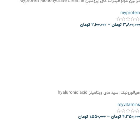
کراتین مونوهیدرات مای پروتئین Myprotein Monohydrate Creatine
myprotein
3,800,000
تومان
–
2,100,000
تومان
انتخاب گزینه ها
هیالورونیک اسید مای ویتامینزhyaluronic acid ‎
myvitamins
4,350,000
تومان
–
1,550,000
تومان
انتخاب گزینه ها