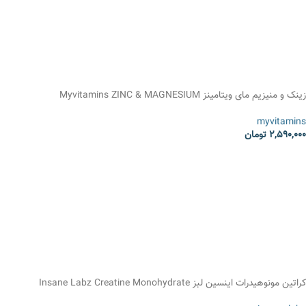
زینک و منیزیم مای ویتامینز Myvitamins ZINC & MAGNESIUM
myvitamins
2,590,000
تومان
انتخاب گزینه ها
کراتین مونوهیدرات اینسین لبز Insane Labz Creatine Monohydrate