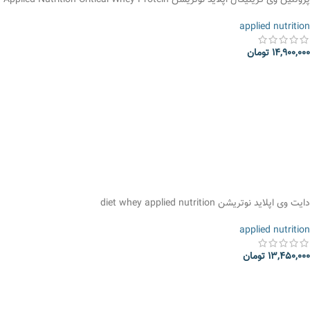
پروتئین وی کریتیکال اپلاید نوتریشن Applied Nutrition Critical Whey Protein
applied nutrition
14,900,000
تومان
انتخاب گزینه ها
دایت وی اپلاید نوتریشن diet whey applied nutrition
applied nutrition
13,450,000
تومان
انتخاب گزینه ها