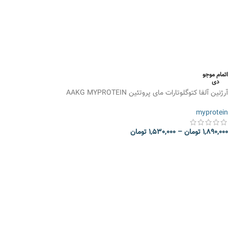
اتمام موجو
دی
آرژنین آلفا کتوگلوتارات مای پروتئین AAKG MYPROTEIN
myprotein
1,890,000
تومان
–
1,530,000
تومان
انتخاب گزینه ها