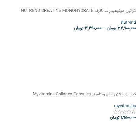
کراتین مونوهیدرات ناترند NUTREND CREATINE MONOHYDRATE
nutrend
32,900,000
تومان
–
3,290,000
تومان
انتخاب گزینه ها
کپسول کلاژن مای ویتامینز Myvitamins Collagen Capsules
myvitamins
1,950,000
تومان
انتخاب گزینه ها