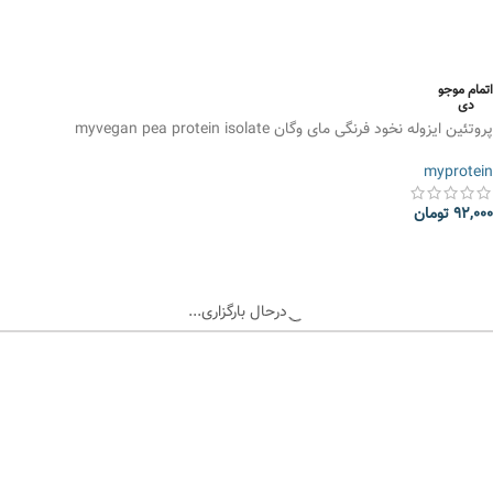
اتمام موجو
دی
پروتئین ایزوله نخود فرنگی مای وگان myvegan pea protein isolate
myprotein
92,000
تومان
انتخاب گزینه ها
درحال بارگزاری...