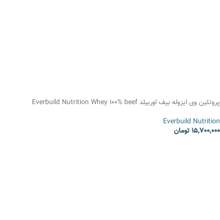
انتخاب گزینه ها
پروتئین وی ایزوله بیف اوربیلد Everbuild Nutrition Whey 100% beef
Everbuild Nutrition
15,700,000
تومان
انتخاب گزینه ها