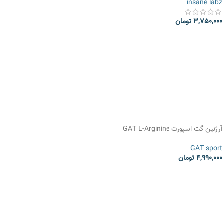
insane labz
3,750,000
تومان
انتخاب گزینه ها
آرژنین گت اسپورت GAT L-Arginine
GAT sport
4,990,000
تومان
انتخاب گزینه ها