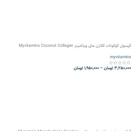
کپسول کوکونات کلاژن مای ویتامینز Myvitamins Coconut Collagen
myvitamins
3,250,000
تومان
–
1,950,000
تومان
انتخاب گزینه ها