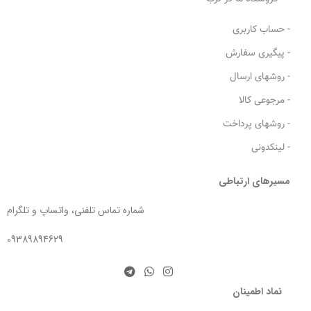
- حساب کاربری
- پیگیری سفارش
- روشهای ارسال
- مرجوعی کالا
- روشهای پرداخت
- لینکدونی
مسیرهای ارتباطی
شماره تماس تلفنی، واتساپ و تلگرام
09389894629
نماد اطمینان