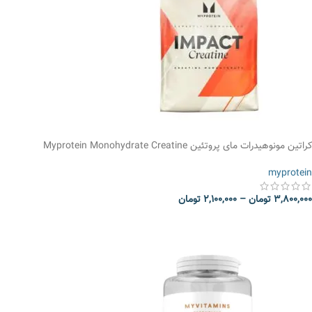
کراتین مونوهیدرات مای پروتئین Myprotein Monohydrate Creatine
myprotein
3,800,000
تومان
–
2,100,000
تومان
انتخاب گزینه ها