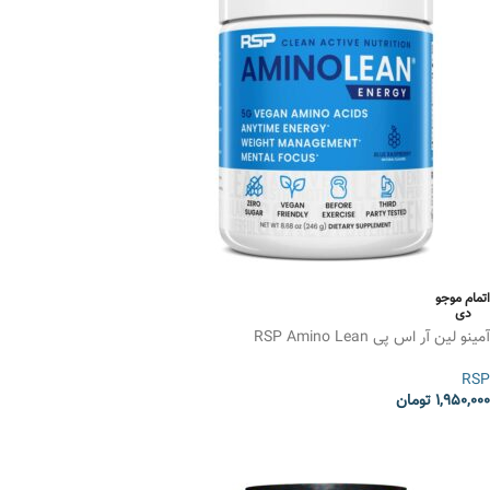
اتمام موجو
دی
آمینو لین آر اس پی RSP Amino Lean
RSP
1,950,000
تومان
انتخاب گزینه ها