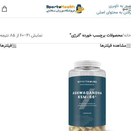
عبور به ناوبری
منو
رفتن به محتوای اصلی
به حراجی ما سر بزنید، کلی تخفیف داریم!
خانه
/
محصولات برچسب خورده “انرژی”
نمایش 41–60 از 85 نتیجه
مشاهده فیلترها
فیلترها