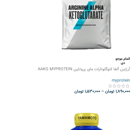
اتمام موجو
دی
آرژنین آلفا کتوگلوتارات مای پروتئین AAKG MYPROTEIN
myprotein
1,890,000
تومان
–
1,530,000
تومان
انتخاب گزینه ها