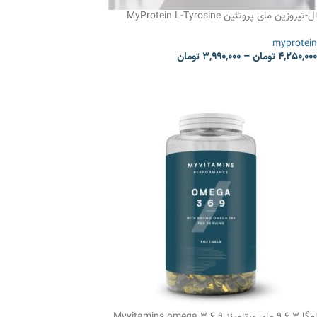
ال-تیروزین مای پروتئین MyProtein L-Tyrosine
myprotein
4,250,000
تومان
–
3,990,000
تومان
انتخاب گزینه ها