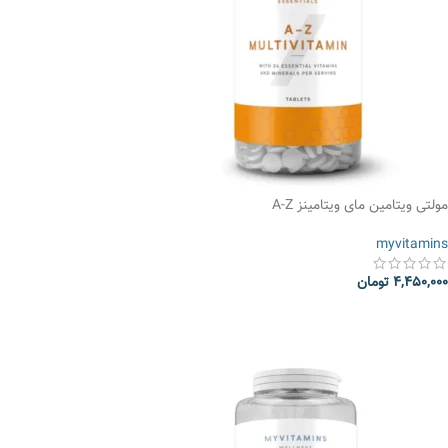
مولتی ویتامین مای ویتامینز A-Z
myvitamins
4,450,000
تومان
انتخاب گزینه ها