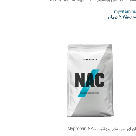
امگا 3 6 9 مای ویتامینز Myvitamins omega 3 6 9
myvitamins
2,750,000
تومان
انتخاب گزینه ها
ان ای سی مای پروتئین Myprotein NAC