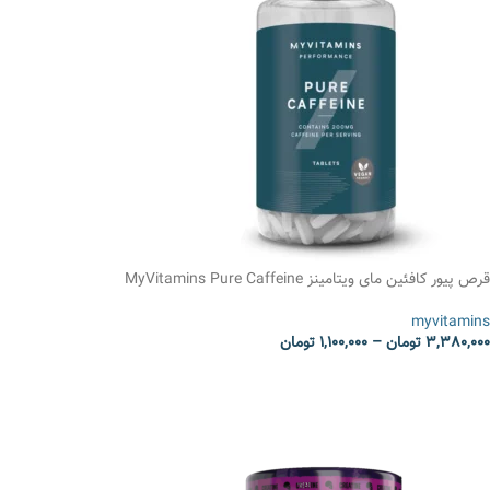
قرص پیور کافئین مای ویتامینز MyVitamins Pure Caffeine
myvitamins
3,380,000
تومان
–
1,100,000
تومان
انتخاب گزینه ها