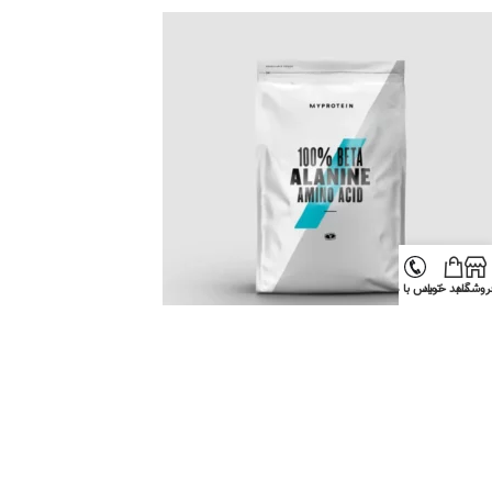
روشگاه
سبد خرید
تماس با ما
اتمام موجو
دی
بتا آلانین مای پروتئین | Myprotein Beta Alanine
myprotein
3,650,000
تومان
–
1,950,000
تومان
انتخاب گزینه ها