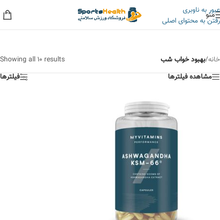
عبور به ناوبری
منو
رفتن به محتوای اصلی
به حراجی ما سر بزنید، کلی تخفیف داریم!
خانه
/
بهبود خواب شب
Showing all 10 results
مشاهده فیلترها
فیلترها