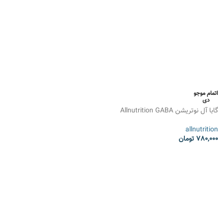
انتخاب گزینه ها
اتمام موجو
دی
گابا آل نوتریشن Allnutrition GABA
allnutrition
780,000
تومان
انتخاب گزینه ها