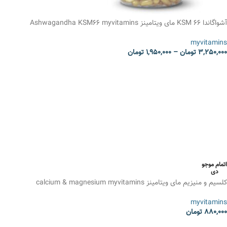
آشواگاندا KSM 66 مای ویتامینز Ashwagandha KSM66 myvitamins
myvitamins
3,250,000
تومان
–
1,950,000
تومان
انتخاب گزینه ها
اتمام موجو
دی
کلسیم و منیزیم مای ویتامینز calcium & magnesium myvitamins
myvitamins
880,000
تومان