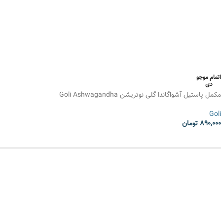
اتمام موجو
دی
مکمل پاستیل آشواگاندا گلی نوتریشن Goli Ashwagandha
Goli
890,000
تومان
انتخاب گزینه ها