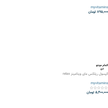
myvitamins
895,000
تومان
انتخاب گزینه ها
اتمام موجو
دی
کپسول ریلکس مای ویتامینز relax
myvitamins
5,400,000
تومان
انتخاب گزینه ها