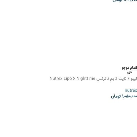
899,000
تومان
انتخاب گزینه ها
اتمام موجو
دی
لیپو 6 نایت تایم ناترکس Nutrex Lipo 6 Nighttime
nutrex
1,050,000
تومان
انتخاب گزینه ها