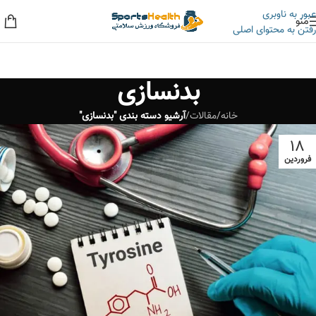
عبور به ناوبری
منو
رفتن به محتوای اصلی
به حراجی ما سر بزنید، کلی تخفیف داریم!
بدنسازی
خانه
/
مقالات
/
آرشیو دسته بندی "بدنسازی"
18
فروردین