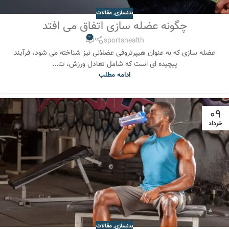
بدنسازی
,
مقالات
چگونه عضله سازی اتفاق می افتد
0
sportshealth
عضله سازی که به عنوان هیپرتروفی عضلانی نیز شناخته می شود، فرآیند
پیچیده ای است که شامل تعادل ورزش، ت...
ادامه مطلب
09
خرداد
بدنسازی
,
مقالات