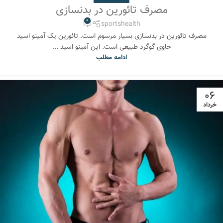
مصرف تائورین در بدنسازی
0
sportshealth
مصرف تائورین در بدنسازی بسیار مرسوم است. تائورین یک آمینو اسید
حاوی گوگرد طبیعی است. این آمینو اسید ...
ادامه مطلب
06
خرداد