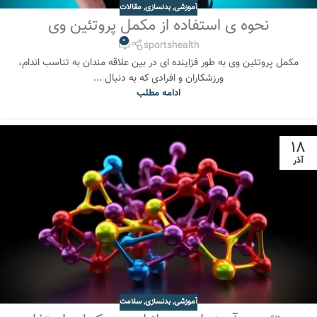
آموزشی
,
بدنسازی
,
مقالات
نحوه ی استفاده از مکمل پروتئین وی
0
sportshealth
مکمل پروتئین وی به طور فزاینده ای در بین علاقه مندان به تناسب اندام،
ورزشکاران و افرادی که به دنبال ...
ادامه مطلب
18
آذر
آموزشی
,
بدنسازی
,
سلامت